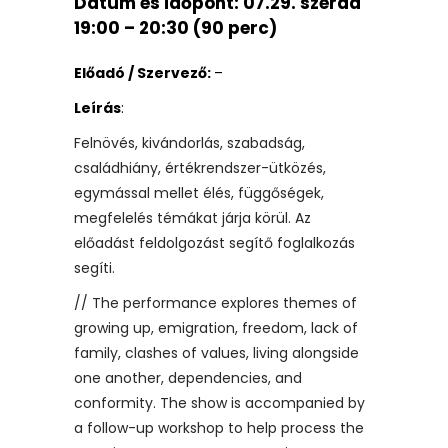
Dátum és időpont:
07.29. szerda
19:00 – 20:30 (90 perc)
Előadó / Szervező:
–
Leírás
:
Felnövés, kivándorlás, szabadság,
családhiány, értékrendszer-ütközés,
egymással mellet élés, függőségek,
megfelelés témákat járja körül. Az
előadást feldolgozást segítő foglalkozás
segíti.
// The performance explores themes of
growing up, emigration, freedom, lack of
family, clashes of values, living alongside
one another, dependencies, and
conformity. The show is accompanied by
a follow-up workshop to help process the