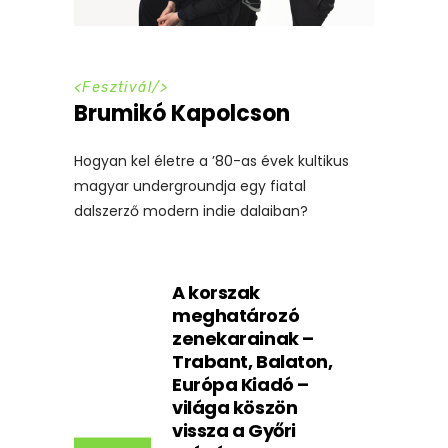
<
Fesztivál
/>
Brumikó Kapolcson
Hogyan kel életre a ’80-as évek kultikus
magyar undergroundja egy fiatal
dalszerző modern indie dalaiban?
A korszak
meghatározó
zenekarainak –
Trabant, Balaton,
Európa Kiadó –
világa köszön
vissza a Győri