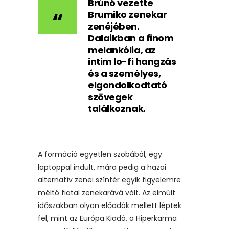
Brúnó vezette
Brumiko zenekar
zenéjében.
Dalaikban a finom
melankólia, az
intim lo-fi hangzás
és a személyes,
elgondolkodtató
szövegek
találkoznak.
A formáció egyetlen szobából, egy
laptoppal indult, mára pedig a hazai
alternatív zenei színtér egyik figyelemre
méltó fiatal zenekarává vált. Az elmúlt
időszakban olyan előadók mellett léptek
fel, mint az Európa Kiadó, a Hiperkarma