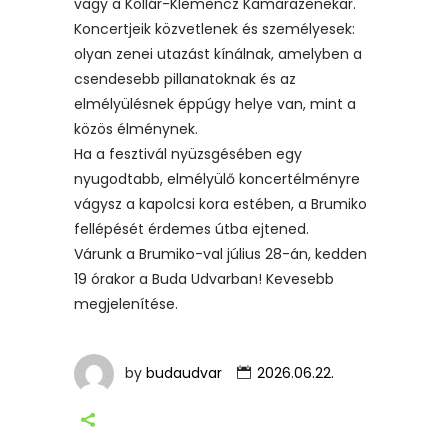
vagy a Kollár-Klemencz Kamarazenekar.
Koncertjeik közvetlenek és személyesek:
olyan zenei utazást kínálnak, amelyben a
csendesebb pillanatoknak és az
elmélyülésnek éppúgy helye van, mint a
közös élménynek.
Ha a fesztivál nyüzsgésében egy
nyugodtabb, elmélyülő koncertélményre
vágysz a kapolcsi kora estében, a Brumiko
fellépését érdemes útba ejtened.
Várunk a Brumiko-val július 28-án, kedden
19 órakor a Buda Udvarban! Kevesebb
megjelenítése.
by
budaudvar
2026.06.22.