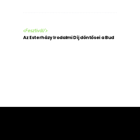
<
Fesztivál
/>
Az Esterházy Irodalmi Díj döntősei a Bud